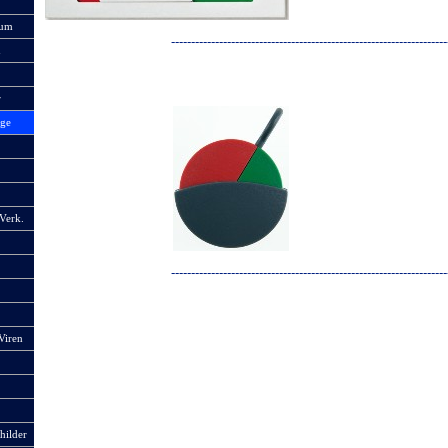
aum
-
-
-
-
-
-
-
-
-
-
-
-
-
-
-
-
-
-
-
-
-
-
-
-
-
-
-
-
-
-
-
-
-
-
-
-
-
-
-
-
-
-
-
-
-
-
-
-
-
-
-
-
-
-
-
-
-
-
-
-
-
-
-
-
-
-
-
-
-
n
r
ige
Verk.
-
-
-
-
-
-
-
-
-
-
-
-
-
-
-
-
-
-
-
-
-
-
-
-
-
-
-
-
-
-
-
-
-
-
-
-
-
-
-
-
-
-
-
-
-
-
-
-
-
-
-
-
-
-
-
-
-
-
-
-
-
-
-
-
-
-
-
-
-
Viren
hilder