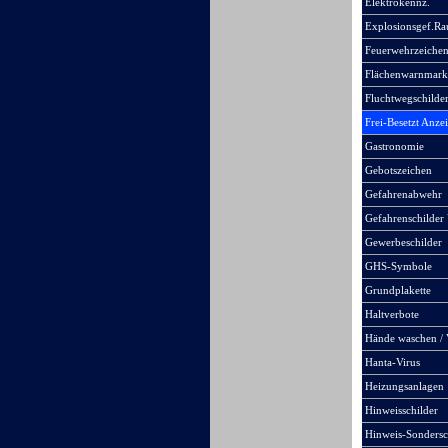
Elektrokennz.
Explosionsgef.R
Feuerwehrzeiche
Flächenwarnmark
Fluchtwegschilde
Frei-Besetzt Anze
Gastronomie
Gebotszeichen
Gefahrenabwehr
Gefahrenschilder 
Gewerbeschilder
GHS-Symbole
Grundplakette
Haltverbote
Hände waschen / 
Hanta-Virus
Heizungsanlagen
Hinweisschilder
Hinweis-Sondersc