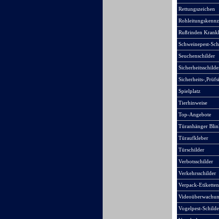
Rettungszeichen
Rohleitungskennz
Rußrinden Krankh
Schweinepest-Sch
Seuchenschilder
Sicherheitsschilde
Sicherheits-,Prüfs
Spielplatz
Tierhinweise
Top-Angebote
Türanhänger Blink
Türaufkleber
Türschilder
Verbotsschilder
Verkehrsschilder
Verpack-Etiketten
Videoüberwachu
Vogelpest-Schilde