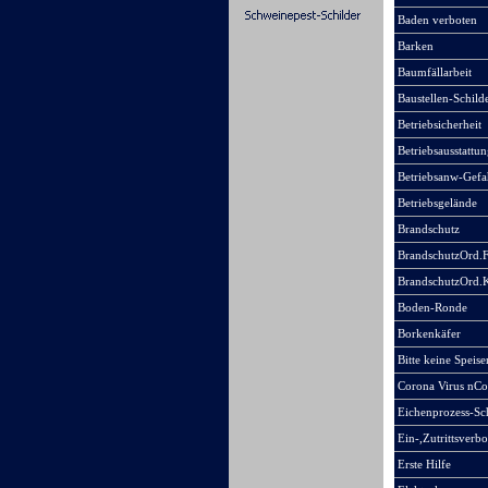
Baden verboten
Barken
Baumfällarbeit
Baustellen-Schild
Betriebsicherheit
Betriebsausstattun
Betriebsanw-Gefa
Betriebsgelände
Brandschutz
BrandschutzOrd.
BrandschutzOrd.
Boden-Ronde
Borkenkäfer
Bitte keine Speise
Corona Virus nC
Eichenprozess-Sch
Ein-,Zutrittsverbo
Erste Hilfe