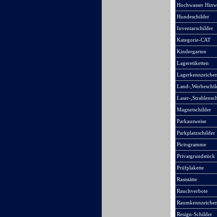
Hochwasser Hinw
Hundeschilder
Inventarschilder
Kategorie-CAT
Kindergarten
Lageretiketten
Lagerkennzeiche
Land-,Werbeschil
Laser-,Strahlensch
Magnetschilder
Parkausweise
Parkplatzschilder
Pictogramme
Privatgrundstück
Prüfplakette
Raststätte
Rauchverbote
Raumkennzeiche
Resign-Schilder