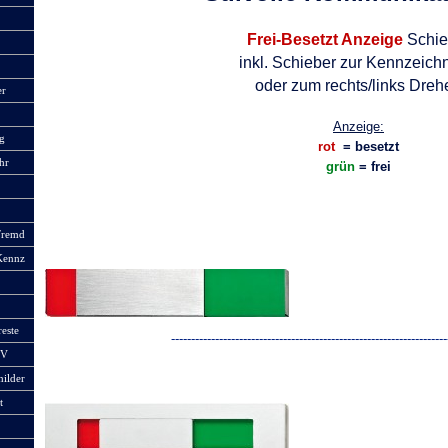
Frei-
Besetzt Anzeige
Schie
inkl. Schieber zur Kennzeic
oder zum rechts/links Dreh
er
Anzeige:
g
rot
= besetzt
hr
grün
= frei
Fremd
Kennz
reste
-
-
-
-
-
-
-
-
-
-
-
-
-
-
-
-
-
-
-
-
-
-
-
-
-
-
-
-
-
-
-
-
-
-
-
-
-
-
-
-
-
-
-
-
-
-
-
-
-
-
-
-
-
-
-
-
-
-
-
-
-
-
-
-
-
-
-
-
-
oV
ilder
t