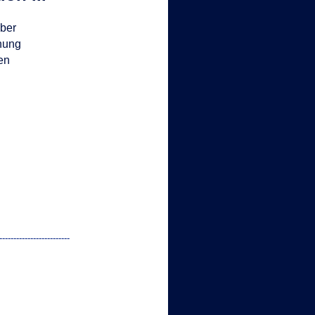
ber
hnung
en
-
-
-
-
-
-
-
-
-
-
-
-
-
-
-
-
-
-
-
-
-
-
-
-
-