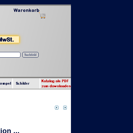
Suchfeld
on ...