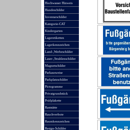
Hochwasser Hinweis
Hundeschilder
Inventarschilder
Kategorie-CAT
Kindergarten
Lageretiketten
Lagerkennzeichen
Land-,Werbeschilder
Laser-,Strahlenschilder
Magnetschilder
Parkausweise
Parkplatzschilder
Pictogramme
Privatgrundstück
Prüfplakette
Raststätte
Rauchverbote
Raumkennzeichen
Resign-Schilder