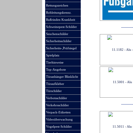
Rettungszeichen
Rohleitungskennz.
Rußrinden Krankheit
-
-
-
-
-
-
-
-
-
-
Schweinepest-Schilder
Seuchenschilder
Sicherheitsschilder
Sicherheits-,Prüfsiegel
Spielplatz
Tierhinweise
Top-Angebote
Türanhänger Blinklicht
Türaufkleber
Türschilder
Verbotsschilder
-
-
-
-
-
-
-
-
-
-
Verkehrsschilder
Verpack-Etiketten
Videoüberwachung
Vogelpest-Schilder