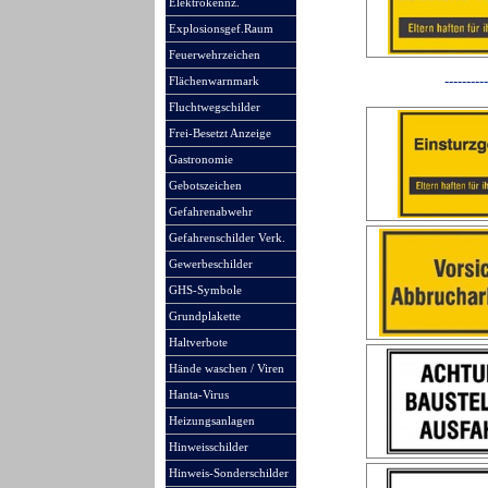
Elektrokennz.
Explosionsgef.Raum
Feuerwehrzeichen
-
-
-
-
-
-
-
-
-
-
Flächenwarnmark
Fluchtwegschilder
Frei-Besetzt Anzeige
Gastronomie
Gebotszeichen
Gefahrenabwehr
Gefahrenschilder Verk.
Gewerbeschilder
GHS-Symbole
Grundplakette
Haltverbote
Hände waschen / Viren
Hanta-Virus
Heizungsanlagen
Hinweisschilder
Hinweis-Sonderschilder