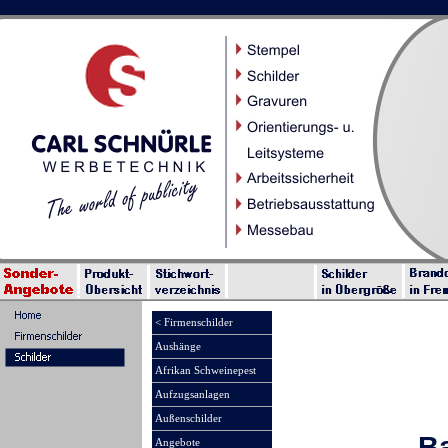
< Firmenschilder
Aushänge
Afrikan Schweinepest
Aufzugsanlagen
Außenschilder
B
Angebote