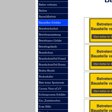
Baden verboten
Barken
Baumfällarbeit
Baustellen-Schilder
Betriebsicherheit
Betriebsausstattung
Betriebsanw-Gefahr
Betriebsgelände
Brandschutz
BrandschutzOrd.Fremd
BrandschutzOrd.Kennz
Boden-Ronde
Borkenkäfer
Bitte keine Speisereste
Corona Virus nCoV
Eichenprozess-Schilder
Ein-,Zutrittsverbot
Erste Hilfe